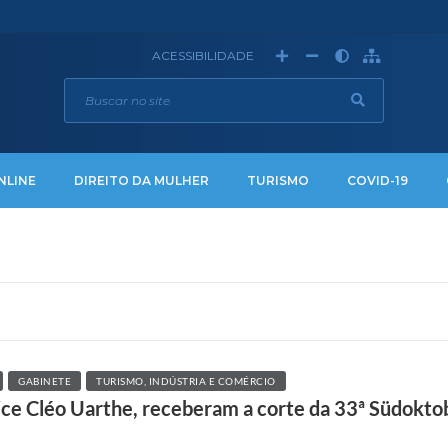
ACESSIBILIDADE
NLINE
DIREITO DA MULHER
TURISMO
COVID-19
GABINETE
TURISMO, INDÚSTRIA E COMÉRCIO
Vice Cléo Uarthe, receberam a corte da 33ª Südokt