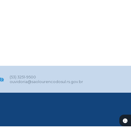
(53) 3251-9500
ouvidoria@saolourencodosul.rs.gov.br