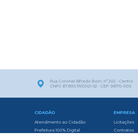
Rua Coronel Alfredo Born, nº 202 - Centro
CNPJ: 87.893.111/0001-52 - CEP: 96170-000
CIDADÃO
EMPRESA
Atendimento ao Cidadão
Licitações
Prefeitura 100% Digital
Contratos