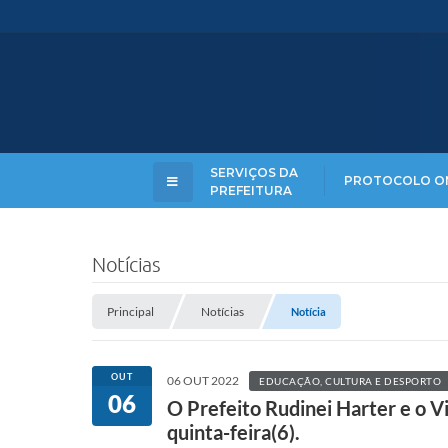
SERVIÇOS DA
PROTOCOLO O
PREFEITURA
Notícias
Principal
Notícias
Notícia
OUT
06 OUT 2022
EDUCAÇÃO, CULTURA E DESPORTO
06
O Prefeito Rudinei Harter e o 
quinta-feira(6).