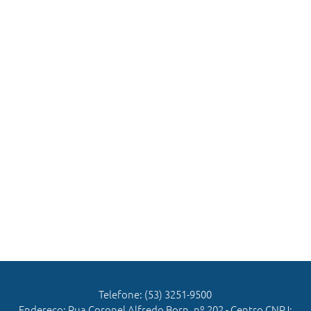
Telefone: (53) 3251-9500
Endereço: Rua Coronel Alfredo Born, nº 202 - Centro CNPJ: