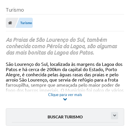
Turismo
Turismo
As Praias de São Lourenço do Sul, também
conhecida como Pérola da Lagoa, são algumas
das mais bonitas da Lagoa dos Patos.
São Lourenço do Sul, localizada às margens da Lagoa dos
Patos e há cerca de 200km da capital do Estado, Porto
Alegre, é conhecida pelas águas rasas das praias e pelo
arroio São Lourenço, que servia de refúgio para a frota
farroupilha, sempre que ameaçada pelo maior poder de
fogo dos barcos imperiais. O Município foi palco de vários
Clique para ver mais
combates entre o exército farroupilha e o imperial. O
pequeno porto localizado na embocadura do Arroio São
Lourenço, que já servira à esquadra comandada por
Giuseppe Garibaldi durante a Revolução Farroupilha,
tornou-se um dos mais importantes portos de veleiros
BUSCAR TURISMO
mercantes do sul do Brasil, contribuindo para o progresso
da colônia, que foi grande produtora de batata. Muito