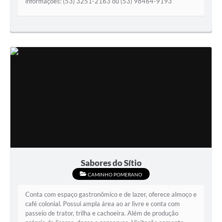
informações: (53) 3251-2163 ou (53) 98464-9193
Sabores do Sítio
CAMINHO POMERANO
Conta com espaço gastronômico e de lazer, oferece almoço e
café colonial. Possui ampla área ao ar livre e conta com
passeio de trator, trilha e cachoeira. Além de produção