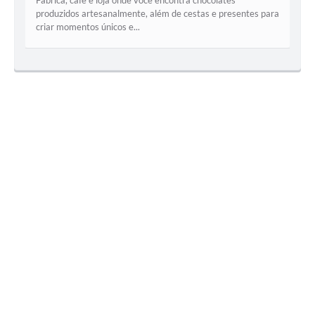
Fábrica, café e loja onde você encontra chocolates
produzidos artesanalmente, além de cestas e presentes para
criar momentos únicos e...