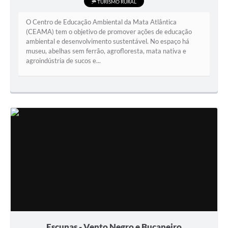
TURISMO RURAL
O Centro de Educação Ambiental da Mata Atlântica
(CEAMA) tem o objetivo de promover ações de educação
ambiental e desenvolvimento sustentável. No espaço há
museu, abelhas sem ferrão, agrofloresta, mata nativa e
agroindústria de sucos e...
Escunas - Vento Negro e Bucaneiro