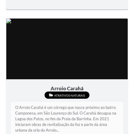
Arroio Carahá
ATRATIVOS NATURAIS
O Arroio Carahá é um córrego que nasce próximo ao bairro
Camponesa, em São Lourenço do Sul. O Carahá desagua na
Lagoa dos Patos, no fim da Praia da Barrinha. Em 2021
iniciaram obras de revitalização da foz e parte da área
urbana da orla do Arroio...