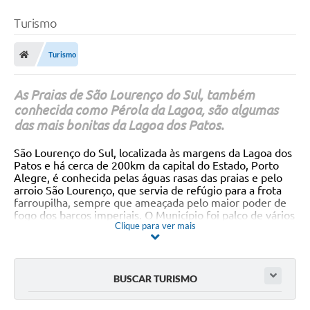
Turismo
Turismo
As Praias de São Lourenço do Sul, também
conhecida como Pérola da Lagoa, são algumas
das mais bonitas da Lagoa dos Patos.
São Lourenço do Sul, localizada às margens da Lagoa dos
Patos e há cerca de 200km da capital do Estado, Porto
Alegre, é conhecida pelas águas rasas das praias e pelo
arroio São Lourenço, que servia de refúgio para a frota
farroupilha, sempre que ameaçada pelo maior poder de
fogo dos barcos imperiais. O Município foi palco de vários
Clique para ver mais
combates entre o exército farroupilha e o imperial. O
pequeno porto localizado na embocadura do Arroio São
Lourenço, que já servira à esquadra comandada por
Giuseppe Garibaldi durante a Revolução Farroupilha,
tornou-se um dos mais importantes portos de veleiros
BUSCAR TURISMO
mercantes do sul do Brasil, contribuindo para o progresso
da colônia, que foi grande produtora de batata. Muito