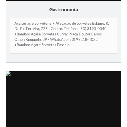
Gastronomia
Açaiterias e Sorveteria • Atacadão de Sorvetes Eskimo: R.
Dr. Pio Ferreira, 726 - Centro. Telefone: (53) 3190-0040
•Bamboo Açai e Sorvetes Curva: Praça Doutor Carlos
Othon Knuppeln, 39 - WhatsApp (53) 99218-4022
•Bamboo Açaí e Sorvetes Passeio...