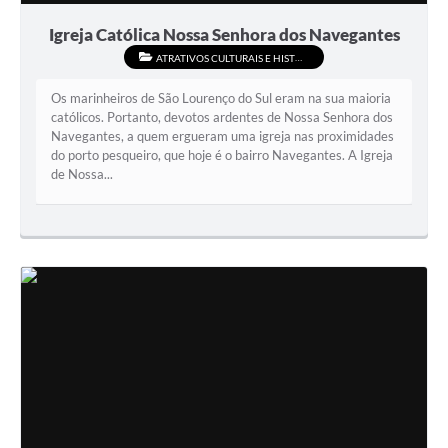
Igreja Católica Nossa Senhora dos Navegantes
ATRATIVOS CULTURAIS E HISTÓRICOS
Os marinheiros de São Lourenço do Sul eram na sua maioria
católicos. Portanto, devotos ardentes de Nossa Senhora dos
Navegantes, a quem ergueram uma igreja nas proximidades
do porto pesqueiro, que hoje é o bairro Navegantes. A Igreja
de Nossa...