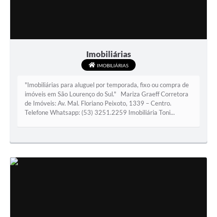
Imobiliárias
IMOBILIÁRIAS
"Imobiliárias para aluguel por temporada, fixo ou compra de
imóveis em São Lourenço do Sul." Mariza Graeff Corretora
de Imóveis: Av. Mal. Floriano Peixoto, 1339 – Centro.
Telefone Whatsapp: (53) 3251.2259 Imobiliária Toni...