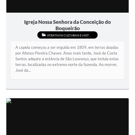
Igreja Nossa Senhora da Conceição do
Boqueirão
ATRATIVOS CULTURAIS E HISTÓRICOS
A capela começou a ser erguida em 1809, em terras doadas
por Afonso Pereira Chaves. Anos mais tarde, José da Costa
Santos adquire a estância de São Lourenço, que incluía estas
terras, localizadas no extremo norte da fazenda. Ao morrer,
José da...