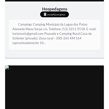
Hospedagens
HOSPEDAGENS
Campings Camping Municipal da Lagoa dos Patos:
Alameda Mano Serpa s/n. Telefone: (53) 3251.9518. E-mail:
turismosls@gmail.com
Pousada e Camping Rural Casa da
Schimier (privado): Zona rural – ERS-265 KM 164
(aproximadamente 10...