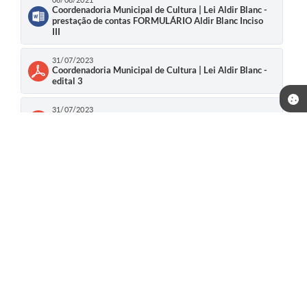
Coordenadoria Municipal de Cultura | Lei Aldir Blanc -
prestação de contas FORMULÁRIO Aldir Blanc Inciso
III
31/07/2023
Coordenadoria Municipal de Cultura | Lei Aldir Blanc -
edital 3
31/07/2023
Coordenadoria Municipal de Cultura | Lei Aldir Blanc -
ALDIR BLANC 2023
01/08/2024
Coordenadoria Municipal de Cultura | ATA CONSULTA
PÚBLICA ELABORAÇÃO DO PAAR- PNAB
01/08/2024
Coordenadoria Municipal de Cultura | PAAR
MUNICÍPIO DE SÃO LOURENÇO DO SUL
Telefone: (53) 3251-9500
23/09/2024
Endereço: Rua Coronel Alfredo Born, nº 202 - Centro CNPJ:
Coordenadoria Municipal de Cultura | Lei Aldir Blanc -
87.893.111/0001-52 | CEP: 96170-000
Anexo I - Categorias de Apoio
Segunda a Sexta-feira das 08:00h às 14:00h.
CNPJ: 87.893.111/0001-52
23/09/2024