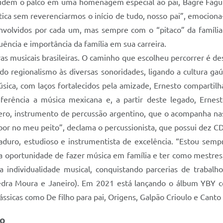
idem o palco em uma homenagem especial ao pai, Bagre Fagund
stica sem reverenciarmos o início de tudo, nosso pai”, emociona
senvolvidos por cada um, mas sempre com o “pitaco” da famíli
uência e importância da família em sua carreira.
ras musicais brasileiras. O caminho que escolheu percorrer é 
do regionalismo às diversas sonoridades, ligando a cultura ga
úsica, com laços fortalecidos pela amizade, Ernesto compartil
ferência a música mexicana e, a partir deste legado, Ernesto
ero, instrumento de percussão argentino, que o acompanha nas
or no meu peito”, declama o percussionista, que possui dez CD
duro, estudioso e instrumentista de excelência. “Estou sempr
la oportunidade de fazer música em família e ter como mestres,
sua individualidade musical, conquistando parcerias de traba
 (Pedra Moura e Janeiro). Em 2021 está lançando o álbum Y
ssicas como De filho para pai, Origens, Galpão Crioulo e Cant
ão