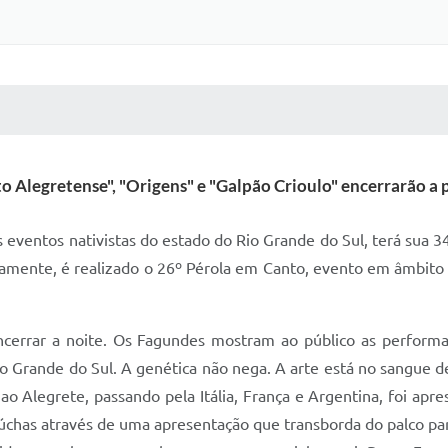
 MÍDIAS
RECEBA NOTÍCIAS
 Alegretense", "Origens" e "Galpão Crioulo" encerrarão a p
eventos nativistas do estado do Rio Grande do Sul, terá sua 34ª
amente, é realizado o 26º Pérola em Canto, evento em âmbito m
encerrar a noite. Os Fagundes mostram ao público as performa
io Grande do Sul. A genética não nega. A arte está no sangue de
ao Alegrete, passando pela Itália, França e Argentina, foi ap
úchas através de uma apresentação que transborda do palco para