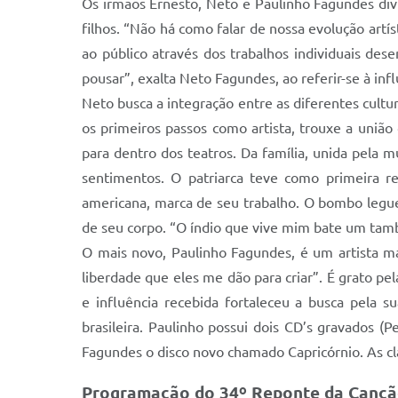
Os irmãos Ernesto, Neto e Paulinho Fagundes div
filhos. “Não há como falar de nossa evolução artí
ao público através dos trabalhos individuais de
pousar”, exalta Neto Fagundes, ao referir-se à infl
Neto busca a integração entre as diferentes cultu
os primeiros passos como artista, trouxe a união 
para dentro dos teatros. Da família, unida pela m
sentimentos. O patriarca teve como primeira re
americana, marca de seu trabalho. O bombo legu
de seu corpo. “O índio que vive mim bate um tamb
O mais novo, Paulinho Fagundes, é um artista ma
liberdade que eles me dão para criar”. É grato pe
e influência recebida fortaleceu a busca pela 
brasileira. Paulinho possui dois CD’s gravados
Fagundes o disco novo chamado Capricórnio. As clá
Programação do 34º Reponte da Canç