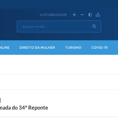
ACESSIBILIDADE
NLINE
DIREITO DA MULHER
TURISMO
COVID-19
rmada do 34º Reponte