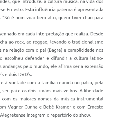
es, que introduziu a cultura musical na vida dos
-se Ernesto. Esta influência paterna é apresentada
a. “Só é bom voar bem alto, quem tiver chão para
desenhado em cada interpretação que realiza. Desde
úcha ao rock, ao reggae, levando o tradicionalismo
ha na relação com o pai (Bagre) a cumplicidade nos
 escolheu defender e difundir a cultura latino-
 andanças pelo mundo, ele afirma ser a extensão
’s e dois DVD’s.
e à vontade com a família reunida no palco, pela
 seu pai e os dois irmãos mais velhos. A liberdade
lho com os maiores nomes da música instrumental
BY com Vagner Cunha e Bebê Kramer e com Ernesto
o Alegretense integram o repertório do show.