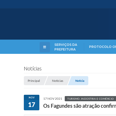
SERVIÇOS DA
PROTOCOLO O
PREFEITURA
Notícias
Principal
Notícias
Notícia
NOV
17 NOV 2021
TURISMO, INDÚSTRIA E COMÉRCIO
17
Os Fagundes são atração confi