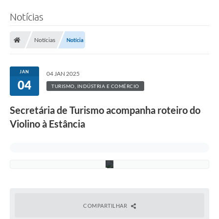
Notícias
Notícias
Notícia
JAN
04 JAN 2025
04
F
TURISMO, INDÚSTRIA E COMÉRCIO
o
t
Secretária de Turismo acompanha roteiro do
o
:
Violino à Estância
D
E
C
O
M
COMPARTILHAR