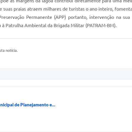
mpõe as margens da lagoa contribui diretamente para uma melh
 suas praias atraem milhares de turistas o ano inteiro, fomen
Preservação Permanente (APP) portanto, intervenção na sua 
 à Patrulha Ambiental da Brigada Militar (PATRAM-BM).
ta notícia.
icipal de Planejamento e...