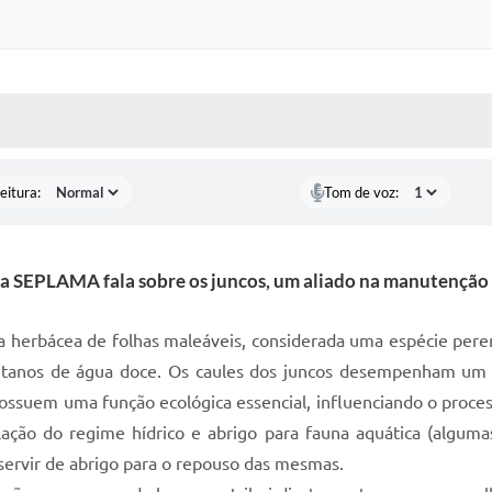
 MÍDIAS
RECEBA NOTÍCIAS
eitura:
Tom de voz:
 a SEPLAMA fala sobre os juncos, um aliado na manutenção 
ta herbácea de folhas maleáveis, considerada uma espécie per
ntanos de água doce. Os caules dos juncos desempenham um 
ossuem uma função ecológica essencial, influenciando o proce
ação do regime hídrico e abrigo para fauna aquática (algum
servir de abrigo para o repouso das mesmas.