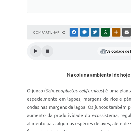
COMPARTILHAR
FACEBOOK
MESSENGER
TWITTER
WHATSAPP
OUTRAS
Velocidade de l
Na coluna ambiental de hoje
O junco (
Schoenoplectus californicus
) é uma plan
especialmente em lagoas, margens de rios e pâ
ondas nas margens da lagoa. Os juncos também p
aumento da produtividade do ecossistema, regul
alimento para algumas espécies de aves, além de 