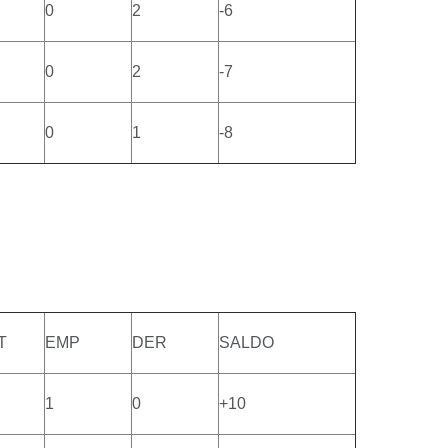
0
2
-6
0
2
-7
0
1
-8
T
EMP
DER
SALDO
1
0
+10