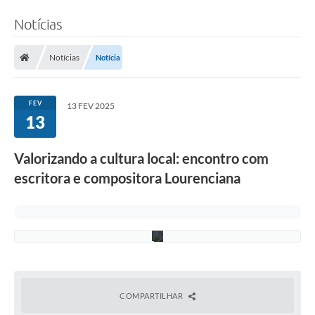
Notícias
Notícias
Notícia
FEV
13 FEV 2025
13
F
o
t
Valorizando a cultura local: encontro com
o
:
escritora e compositora Lourenciana
D
E
C
O
M
COMPARTILHAR