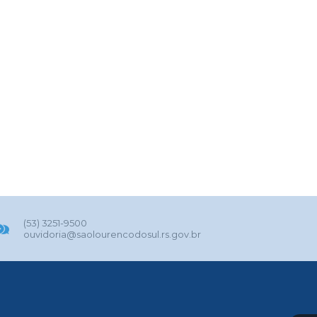
(53) 3251-9500
ouvidoria@saolourencodosul.rs.gov.br