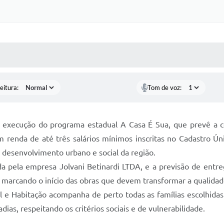
 MÍDIAS
RECEBA NOTÍCIAS
eitura:
Tom de voz:
à execução do programa estadual A Casa É Sua, que prevê a co
 com renda de até três salários mínimos inscritas no Cadastro 
o desenvolvimento urbano e social da região.
ada pela empresa Jolvani Betinardi LTDA, e a previsão de entr
, marcando o início das obras que devem transformar a qualidade
l e Habitação acompanha de perto todas as famílias escolhida
s, respeitando os critérios sociais e de vulnerabilidade.