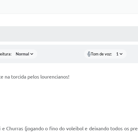
 MÍDIAS
RECEBA NOTÍCIAS
eitura:
Tom de voz:
e na torcida pelos lourencianos!
 e Churras (jogando o fino do voleibol e deixando todos os p