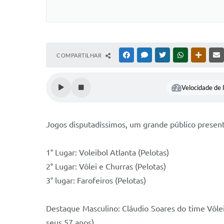
COMPARTILHAR
FACEBOOK
MESSENGER
TWITTER
WHATSAPP
OUTRAS
Velocidade de l
Jogos disputadíssimos, um grande público present
1° Lugar: Voleibol Atlanta (Pelotas)
2° Lugar: Vôlei e Churras (Pelotas)
3° lugar: Farofeiros (Pelotas)
Destaque Masculino: Cláudio Soares do time Vôlei
seus 57 anos)