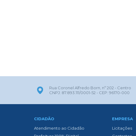
Rua Coronel Alfredo Born, nº 202 - Centro
CNPJ: 87.893.111/0001-52 - CEP: 96170-000
CIDADÃO
EMPRESA
Atendimento ao Cidadão
Licitações