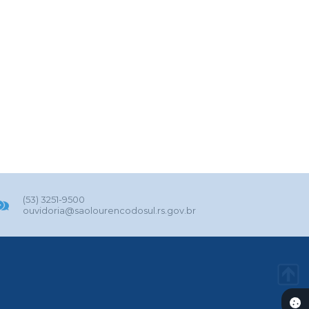
(53) 3251-9500
ouvidoria@saolourencodosul.rs.gov.br