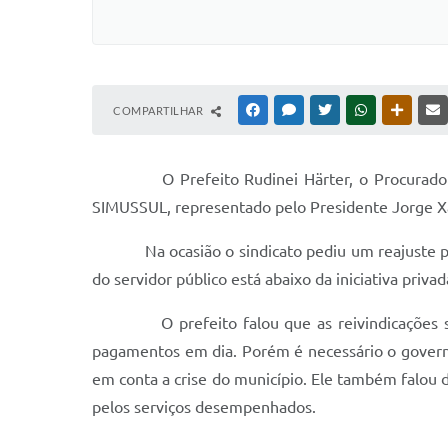
COMPARTILHAR
FACEBOOK
MESSENGER
TWITTER
WHATSAPP
OUTRAS
O Prefeito Rudinei Härter, o Procurador Gera
SIMUSSUL, representado pelo Presidente Jorge Xav
Na ocasião o sindicato pediu um reajuste para os
do servidor público está abaixo da iniciativa privad
O prefeito falou que as reivindicações são j
pagamentos em dia. Porém é necessário o governo
em conta a crise do município. Ele também falou d
pelos serviços desempenhados.