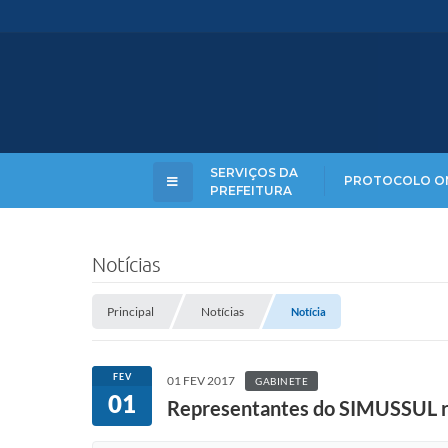
SERVIÇOS DA
PROTOCOLO O
PREFEITURA
Notícias
Principal
Notícias
Notícia
FEV
01 FEV 2017
GABINETE
01
Representantes do SIMUSSUL r