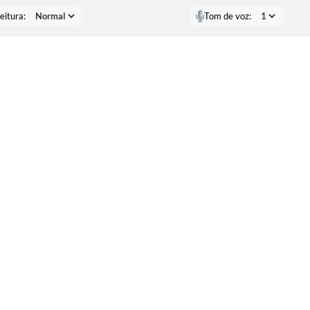
eitura:
Tom de voz: