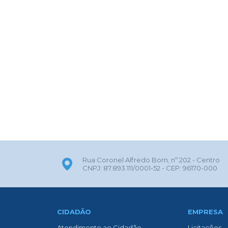
Rua Coronel Alfredo Born, nº 202 - Centro
CNPJ: 87.893.111/0001-52 - CEP: 96170-000
CIDADÃO
EMPRESA
Atendimento ao Cidadão
Licitações