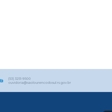
(53) 3251-9500
ouvidoria@saolourencodosul.rs.gov.br