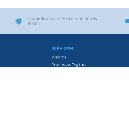
Segunda a Sexta-feira das 08:00h às
14:00h.
SERVIDOR
Webmail
Processos Digitais
Eletrônica
Portal GOVBR
 Gaúcha
Prefeitura ZAP
l
Contracheque Web
o Avenida Isolina Passos
Lista de Médicos
ia
LTCAT
Previdência Social dos Servidores
teis
Epidemiológica