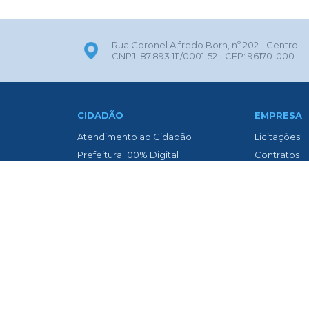
Rua Coronel Alfredo Born, nº 202 - Centro
CNPJ: 87.893.111/0001-52 - CEP: 96170-000
CIDADÃO
EMPRESA
Atendimento ao Cidadão
Licitações
Prefeitura 100% Digital
Contratos
ITBI Online
Nota Fiscal 
Transparência
Nota Fiscal
Biblioteca Municipal
Diário Oficia
Concurso Público
Asfaltament
Contato
Transparênc
Diário Oficial
Newslatter
Legislação
Telefones Ú
Legislação Municipal
Vigilância 