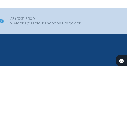
(53) 3251-9500
ouvidoria@saolourencodosul.rs.gov.br