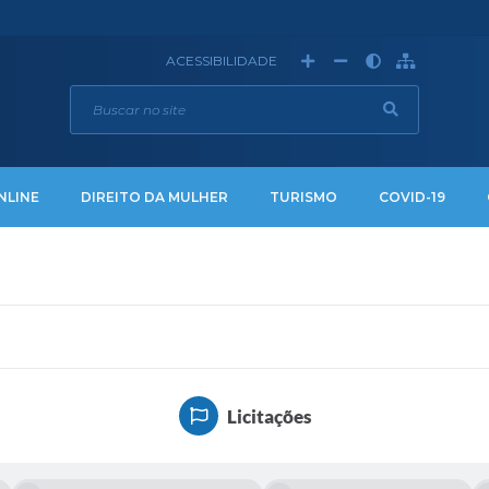
ACESSIBILIDADE
NLINE
DIREITO DA MULHER
TURISMO
COVID-19
Licitações