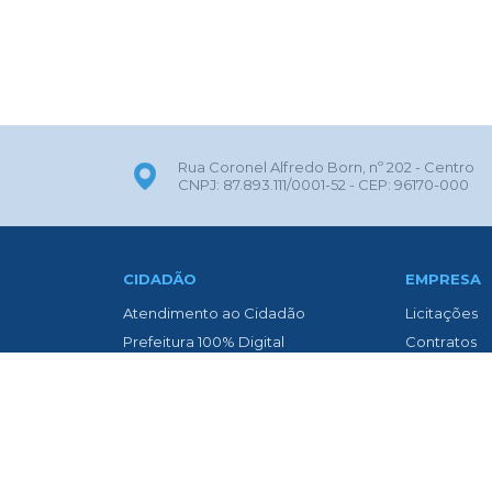
Rua Coronel Alfredo Born, nº 202 - Centro
CNPJ: 87.893.111/0001-52 - CEP: 96170-000
CIDADÃO
EMPRESA
Atendimento ao Cidadão
Licitações
Prefeitura 100% Digital
Contratos
ITBI Online
Nota Fiscal 
Transparência
Nota Fiscal
Biblioteca Municipal
Diário Oficia
Concurso Público
Asfaltament
Contato
Transparênc