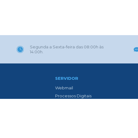
Segunda a Sexta-feira das 08:00h às
14:00h.
SERVIDOR
Webmail
Processos Digitais
Eletrônica
Portal GOVBR
 Gaúcha
Prefeitura ZAP
l
Contracheque Web
o Avenida Isolina Passos
Lista de Médicos
ia
LTCAT