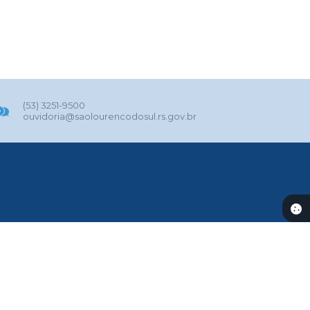
(53) 3251-9500
ouvidoria@saolourencodosul.rs.gov.br