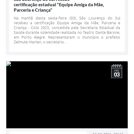
certificação estadual "Equipe Amiga da Mãe,
Parceria e Criança"
Na manhã desta sexta-feira (03), São Lourenço do Sul
recebeu a certificação Equipe Amiga da Mãe, Parceria e
Criança - Ciclo 2025, concedida pela Secretaria Estadual da
Saúde durante solenidade realizada no Teatro Dante Barone,
em Porto Alegre. Representaram o município o prefeito
Zelmute Marten, o secretário...
JUL
03