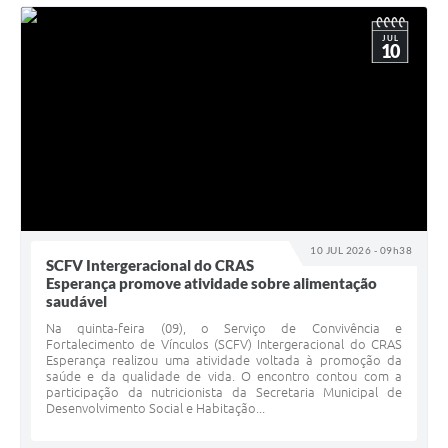
JUL
10
10 JUL 2026 - 09h38
SCFV Intergeracional do CRAS
Esperança promove atividade sobre alimentação
saudável
Na quinta-feira (09), o Serviço de Convivência e
Fortalecimento de Vínculos (SCFV) Intergeracional do CRAS
Esperança realizou uma atividade voltada à promoção da
saúde e da qualidade de vida. O encontro contou com a
participação da nutricionista da Secretaria Municipal de
Desenvolvimento Social e Habitação...