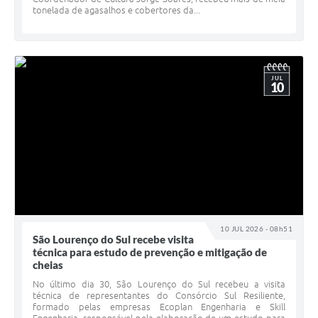
tonelada de agasalhos e cobertores da...
JUL
10
10 JUL 2026 - 08h51
São Lourenço do Sul recebe visita
técnica para estudo de prevenção e mitigação de
cheias
No último dia 30, São Lourenço do Sul recebeu a visita
técnica de representantes do Consórcio Sul Resiliente,
formado pelas empresas Ecoplan Engenharia e Skill