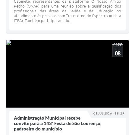
Gabinete, representantes da plataforma O Nosso Amigo
Pedro (ONAP) para uma reunião sobre a qualificação dos
profissionais das áreas da Saúde e da Educação no
atendimento às pessoas com Transtorno do Espectro Autista
(TEA). Também participaram do...
JUL
08
08 JUL 2026 - 13h29
Administração Municipal recebe
convite para a 143ª Festa de São Lourenço,
padroeiro do município