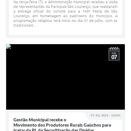
Na terça-feira (7), a Administração Municipal recebeu a visita
de representantes da Paróquia São Lourenço, que realizaram
a entrega oficial do convite para a 143ª Festa de São
Lourenço, em homenagem ao padroeiro do município. A
programação religiosa terá início no dia 31 de julho, com as
tradicionais...
JUL
07
07 JUL 2026 - 13h05
Gestão Municipal recebe o
Movimento dos Produtores Rurais Gaúchos para
tratar da PL da Securitização das Dívidas