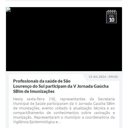
JUL
10
10 JUL 2026 - 09h30
Profissionais da saúde de São
Lourenço do Sul participam da V Jornada Gaúcha
SBIm de Imunizações
Nesta sexta-feira (10), representantes da Secretaria
Municipal de Saúde participaram da V Jornada Gaúcha SBIm
de Imunizações, evento voltado à atualização técnica e ao
compartilhamento de conhecimentos sobre vacinação e
imunização. Representaram o município a coordenadora da
Vigilância Epidemiológica e...