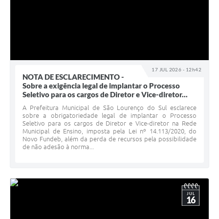
17 JUL 2026 - 12h42
NOTA DE ESCLARECIMENTO -
Sobre a exigência legal de implantar o Processo
Seletivo para os cargos de Diretor e Vice-diretor...
A Prefeitura Municipal de São Lourenço do Sul esclarece
sobre a obrigatoriedade legal de implantar o Processo
Seletivo para os cargos de Diretor e Vice-diretor na Rede
Municipal de Ensino, imposta pela Lei nº 14.113/2020, do
Novo Fundeb, além da perda de recursos pela possibilidade
de não adesão à norma...
JUL
16