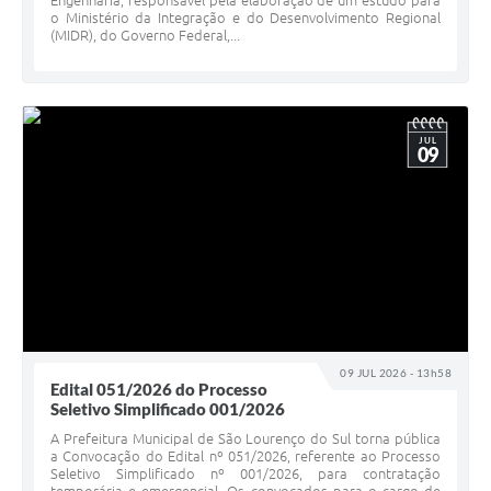
Engenharia, responsável pela elaboração de um estudo para
o Ministério da Integração e do Desenvolvimento Regional
(MIDR), do Governo Federal,...
JUL
09
09 JUL 2026 - 13h58
Edital 051/2026 do Processo
Seletivo Simplificado 001/2026
A Prefeitura Municipal de São Lourenço do Sul torna pública
a Convocação do Edital nº 051/2026, referente ao Processo
Seletivo Simplificado nº 001/2026, para contratação