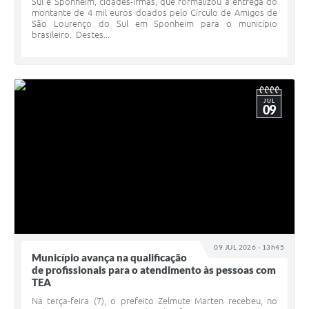
Sul e Sponheim, cidades-irmãs, que formalizou a entrega do
montante de 4 mil euros doados pelo Círculo de Amigos de
São Lourenço do Sul em Sponheim para o município
brasileiro. Destes...
JUL
09
09 JUL 2026 - 13h45
Município avança na qualificação
de profissionais para o atendimento às pessoas com
TEA
Na terça-feira (7), o prefeito Zelmute Marten recebeu, no