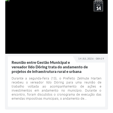
JUL
14
14 JUL 2026 - 08h19
Reunião entre Gestão Municipal e
vereador Ildo Döring trata do andamento de
projetos de infraestrutura rural e urbana
Durante a segunda-feira (13), o Prefeito Zelmute Marten
recebeu o vereador Ildo Döring para uma reunião de
trabalho voltada ao acompanhamento de ações e
investimentos em andamento no município. Durante o
encontro, foram discutidos o cronograma de execução das
emendas impositivas municipais, o andamento de...