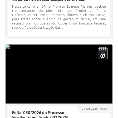
Nesta terça-feira (07), o Prefeito Zelmute Marten recebeu
representantes do Movimento dos Produtores Rurais
Gaúchos, Valnei Brose, Leonardo Thurow e Claiton Mielke,
para tratar sobre o apoio da gestão municipal, em uma
reunião com os líderes do Governo na bancada federal,
sobre a PL da Securitização das...
JUL
07
07 JUL 2026 - 08h24
Edital 050/2026 do Processo
Seletivo Simplificado 001/2026