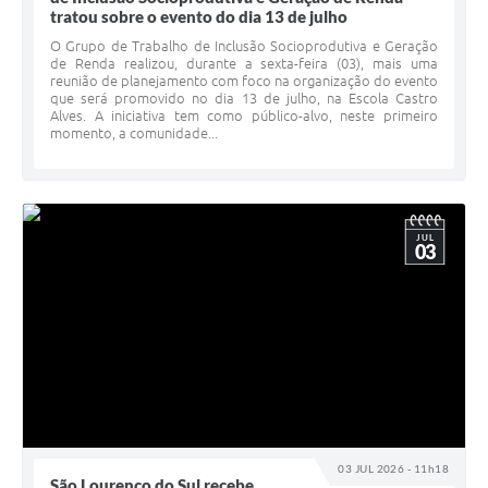
tratou sobre o evento do dia 13 de julho
O Grupo de Trabalho de Inclusão Socioprodutiva e Geração
de Renda realizou, durante a sexta-feira (03), mais uma
reunião de planejamento com foco na organização do evento
que será promovido no dia 13 de julho, na Escola Castro
Alves. A iniciativa tem como público-alvo, neste primeiro
momento, a comunidade...
JUL
03
03 JUL 2026 - 11h18
São Lourenço do Sul recebe