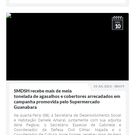
JUL
10
10 JUL 2026 - 08h59
SMDSH recebe mais de meia
tonelada de agasalhos e cobertores arrecadados em
campanha promovida pelo Supermercado
Guanabara
Na quarta-feira (08), a Secretária de Desenvolvimento Social
e Habitação Daniele Amaral, juntamente com sua adjunta
Aline Peglow, o Secretário Especial de Gabinete e
Coordenador da Defesa Civil Gilmar Majada e o
Coordenador de Cultura Jorge Soares, recebeu mais de meia