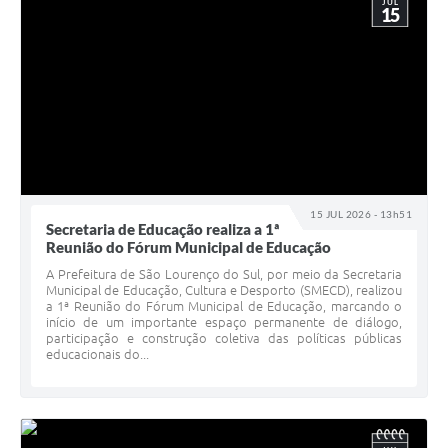
JUL
15
15 JUL 2026 - 13h51
Secretaria de Educação realiza a 1ª
Reunião do Fórum Municipal de Educação
A Prefeitura de São Lourenço do Sul, por meio da Secretaria
Municipal de Educação, Cultura e Desporto (SMECD), realizou
a 1ª Reunião do Fórum Municipal de Educação, marcando o
início de um importante espaço permanente de diálogo,
participação e construção coletiva das políticas públicas
educacionais do...