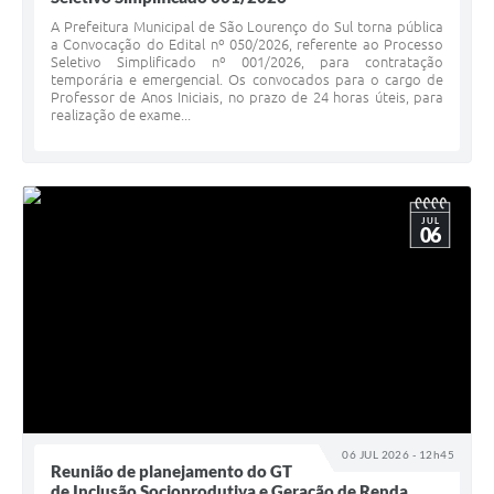
A Prefeitura Municipal de São Lourenço do Sul torna pública
a Convocação do Edital nº 050/2026, referente ao Processo
Seletivo Simplificado nº 001/2026, para contratação
temporária e emergencial. Os convocados para o cargo de
Professor de Anos Iniciais, no prazo de 24 horas úteis, para
realização de exame...
JUL
06
06 JUL 2026 - 12h45
Reunião de planejamento do GT
de Inclusão Socioprodutiva e Geração de Renda