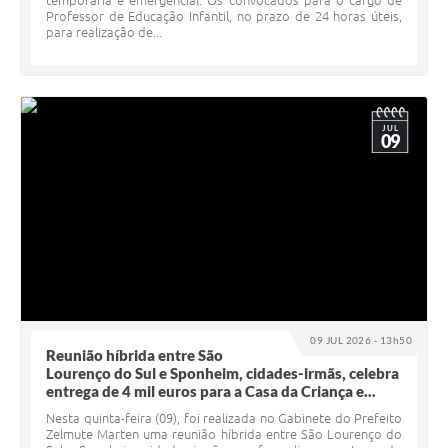
temporária e emergencial. Os convocados para o cargo de
Professor de Educação Infantil, no prazo de 24 horas úteis,
para realização de...
JUL
09
09 JUL 2026 - 13h50
Reunião híbrida entre São
Lourenço do Sul e Sponheim, cidades-irmãs, celebra
entrega de 4 mil euros para a Casa da Criança e...
Nesta quinta-feira (09), foi realizada no Gabinete do Prefeito
Zelmute Marten uma reunião híbrida entre São Lourenço do