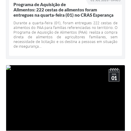
02 JUL 2026 - 09h05
Programa de Aquisição de
Alimentos: 222 cestas de alimentos foram
entregues na quarta-feira (01) no CRAS Esperança
Durante a quarta-feira (01), foram entregues 222 cestas de
alimentos do PAA para famílias referenciadas no território. O
Programa de Aquisição de Alimentos (PAA): realiza a compra
direta de alimentos de agricultores familiares, sem
necessidade de licitação e os destina a pessoas em situação
de insegurança...
JUL
01