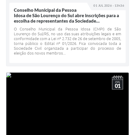
01 JUL 2026 - 13h36
Conselho Municipal da Pessoa
Idosa de São Lourenço do Sul abre inscrições para a
escolha de representantes da Sociedade...
O Conselho Municipal da Pessoa Idosa (CMPI) de São
Lourenço do Sul/RS, no uso das suas atribuições legais e em
conformidade com a Lei nº 2.732 de 26 de setembro de 2005,
torna público o Edital nº 01/2026. Fica convocada toda a
Sociedade Civil organizada a participar do processo de
eleição dos novos membros...
JUL
01