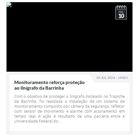
JUL
10
10 JUL 2026 - 14h01
Monitoramento reforça proteção
ao linígrafo da Barrinha
Com o objetivo de proteger o linígrafo instalado no Trapiche
da Barrinha, foi realizada a instalação de um sistema de
monitoramento composto por câmera de segurança, refletor
com sensor de movimento e alarme com acionamento em
tempo real. A ação é resultado de uma parceria entre a
Universidade Federal do...