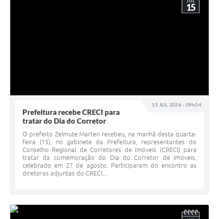
JUL
15
15 JUL 2026 - 09h54
Prefeitura recebe CRECI para
tratar do Dia do Corretor
O prefeito Zelmute Marten recebeu, na manhã desta quarta-
feira (15), no gabinete da Prefeitura, representantes do
Conselho Regional de Corretores de Imóveis (CRECI) para
tratar da comemoração do Dia do Corretor de Imóveis,
celebrado em 27 de agosto. Participaram do encontro as
diretoras adjuntas do CRECI,...