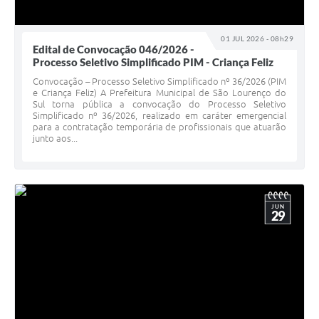
01 JUL 2026 - 08h29
Edital de Convocação 046/2026 -
Processo Seletivo Simplificado PIM - Criança Feliz
Convocação – Processo Seletivo Simplificado nº 36/2026 (PIM
e Criança Feliz) A Prefeitura Municipal de São Lourenço do
Sul torna pública a convocação do Processo Seletivo
Simplificado nº 36/2026, realizado em caráter emergencial
para a contratação temporária de profissionais que atuarão
junto aos...
JUN
29