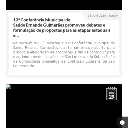
29 JUN 2026 - 11h39
13ª Conferência Municipal de
Saúde Ernande Guimarães promoveu debates e
formulação de propostas para as etapas estaduais
e...
Na sexta-feira (26), ocorreu a 13ª Conferência Municipal de
Saúde Ernande Guimarães, que foi um espaço aberto para
diálogo e elaboração de propostas, a fim de contribuir para
o aprimoramento da saúde de São Lourenço do Sul, no Salão
da Comunidade Evangélica de Confissão Luterana de São
Lourenço do...
JUN
29