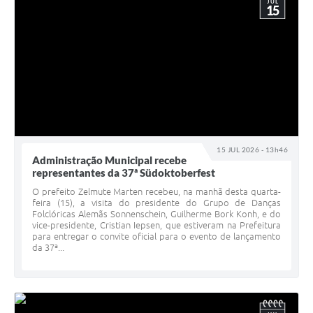
JUL
15
15 JUL 2026 - 13h46
Administração Municipal recebe
representantes da 37ª Südoktoberfest
O prefeito Zelmute Marten recebeu, na manhã desta quarta-
feira (15), a visita do presidente do Grupo de Danças
Folclóricas Alemãs Sonnenschein, Guilherme Bork Konh, e do
vice-presidente, Cristian Iepsen, que estiveram na Prefeitura
para entregar o convite oficial para o evento de lançamento
da 37ª...