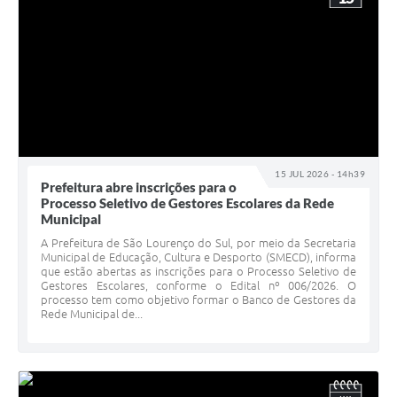
15 JUL 2026 - 14h39
Prefeitura abre inscrições para o
Processo Seletivo de Gestores Escolares da Rede
Municipal
A Prefeitura de São Lourenço do Sul, por meio da Secretaria
Municipal de Educação, Cultura e Desporto (SMECD), informa
que estão abertas as inscrições para o Processo Seletivo de
Gestores Escolares, conforme o Edital nº 006/2026. O
processo tem como objetivo formar o Banco de Gestores da
Rede Municipal de...