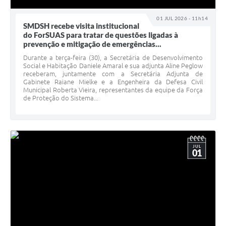
01 JUL 2026 - 11h14
SMDSH recebe visita institucional
do ForSUAS para tratar de questões ligadas à
prevenção e mitigação de emergências...
Durante a terça-feira (30), a Secretária de Desenvolvimento
Social e Habitação Daniele Amaral e sua adjunta Aline Peglow
receberam, juntamente com a Secretária Adjunta de
Gabinete Raiane Mielke e a Engenheira da Defesa Civil
Municipal Roberta Vieira, representantes da equipe da Força
de Proteção do Sistema...
JUL
01