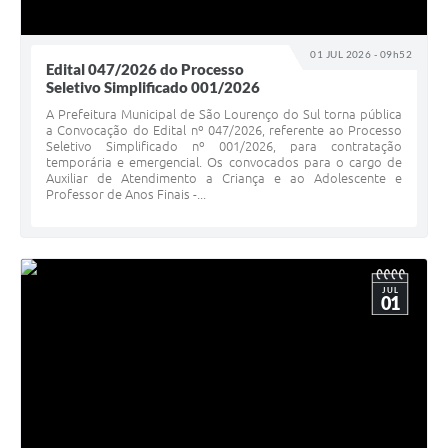
01 JUL 2026 - 09h52
Edital 047/2026 do Processo
Seletivo Simplificado 001/2026
A Prefeitura Municipal de São Lourenço do Sul torna pública
a Convocação do Edital nº 047/2026, referente ao Processo
Seletivo Simplificado nº 001/2026, para contratação
temporária e emergencial. Os convocados para o cargo de
Auxiliar de Atendimento a Criança e ao Adolescente e
Professor de Anos Finais -...
JUL
01