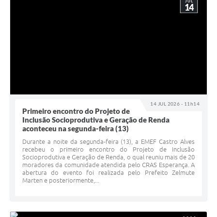
JUL
14
14 JUL 2026 - 11h14
Primeiro encontro do Projeto de
Inclusão Socioprodutiva e Geração de Renda
aconteceu na segunda-feira (13)
Durante a noite da segunda-feira (13), a EMEF Castro Alves
recebeu o primeiro encontro do Projeto de Inclusão
Socioprodutiva e Geração de Renda, o qual reuniu mais de 20
moradores da comunidade atendida pelo CRAS Esperança. A
abertura do evento foi realizada pelo Prefeito Zelmute
Marten e posteriormente,...