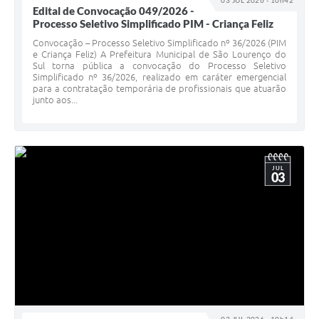
03 JUL 2026 - 10h42
Edital de Convocação 049/2026 -
Processo Seletivo Simplificado PIM - Criança Feliz
Convocação – Processo Seletivo Simplificado nº 36/2026 (PIM
e Criança Feliz) A Prefeitura Municipal de São Lourenço do
Sul torna pública a convocação do Processo Seletivo
Simplificado nº 36/2026, realizado em caráter emergencial
para a contratação temporária de profissionais que atuarão
junto aos...
JUL
03