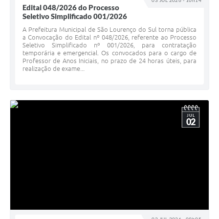
03 JUL 2026 - 10h14
Edital 048/2026 do Processo
Seletivo Simplificado 001/2026
A Prefeitura Municipal de São Lourenço do Sul torna pública
a Convocação do Edital nº 048/2026, referente ao Processo
Seletivo Simplificado nº 001/2026, para contratação
temporária e emergencial. Os convocados para o cargo de
Professor de Anos Iniciais, no prazo de 24 horas úteis, para
realização de exame...
JUL
02