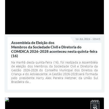
16 JUL 2026 - 13h45
Assembleia de Eleição dos
Membros da Sociedade Civil e Diretoria do
COMDICA 2026-2028 aconteceu nesta quinta-feira
(16)
Na manhã desta quinta-feira (16), foi realizada a Assembléia
de eleição dos Membros da Sociedade Civil e Diretoria da
Gestão 2026-2028 do Conselho Municipal dos Direitos da
Criança e do Adolescente. A Gestão 2026-2028 será formada
pelo presidente Harry Alex Pereira Metzner, da União Sul
Brasileira da...
JUL
15