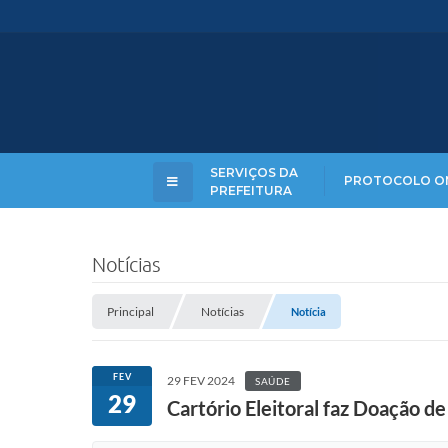
SERVIÇOS DA
PROTOCOLO O
PREFEITURA
Notícias
Principal
Notícias
Notícia
FEV
29 FEV 2024
SAÚDE
29
Cartório Eleitoral faz Doação d