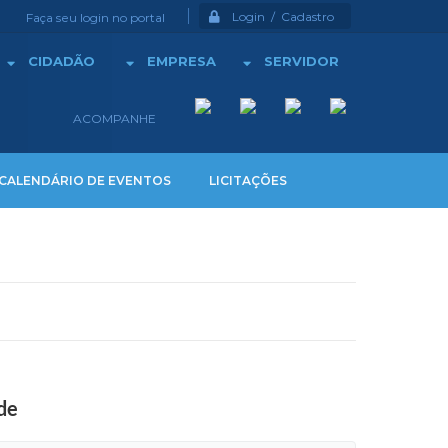
Login / Cadastro
Faça seu login no portal
CIDADÃO
EMPRESA
SERVIDOR
ACOMPANHE
CALENDÁRIO DE EVENTOS
LICITAÇÕES
úde