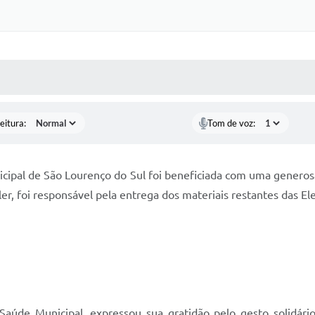
 MÍDIAS
RECEBA NOTÍCIAS
eitura:
Tom de voz:
icipal de São Lourenço do Sul foi beneficiada com uma generosa
er, foi responsável pela entrega dos materiais restantes das El
aúde Municipal, expressou sua gratidão pelo gesto solidário d