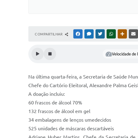
COMPARTILHAR
FACEBOOK
MESSENGER
TWITTER
WHATSAPP
OUTRAS
Velocidade de l
Na última quarta-feira, a Secretaria de Saúde Mun
Chefe do Cartório Eleitoral, Alexandre Palma Geisl
A doação incluiu:
60 frascos de álcool 70%
132 frascos de álcool em gel
34 embalagens de lenços umedecidos
525 unidades de máscaras descartáveis
Adriane Huber Martins, Chefe da Secretaria de S