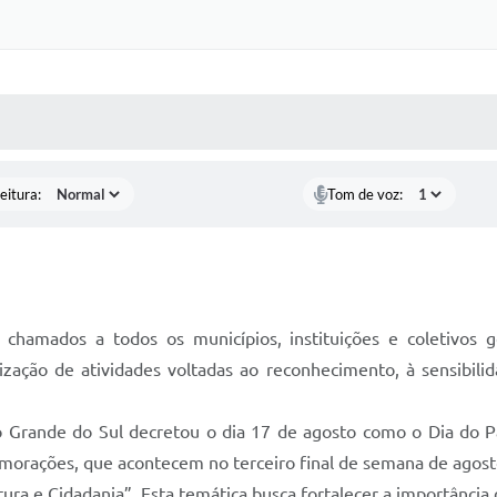
 MÍDIAS
RECEBA NOTÍCIAS
eitura:
Tom de voz:
 chamados a todos os municípios, instituições e coletivos 
ização de atividades voltadas ao reconhecimento, à sensibili
Grande do Sul decretou o dia 17 de agosto como o Dia do Pat
morações, que acontecem no terceiro final de semana de agost
ra e Cidadania”. Esta temática busca fortalecer a importância d