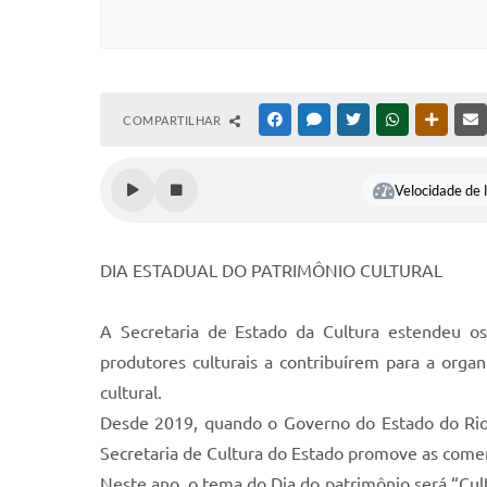
COMPARTILHAR
FACEBOOK
MESSENGER
TWITTER
WHATSAPP
OUTRAS
Velocidade de l
DIA ESTADUAL DO PATRIMÔNIO CULTURAL
A Secretaria de Estado da Cultura estendeu os
produtores culturais a contribuírem para a organ
cultural.
Desde 2019, quando o Governo do Estado do Rio 
Secretaria de Cultura do Estado promove as come
Neste ano, o tema do Dia do patrimônio será “Cultu