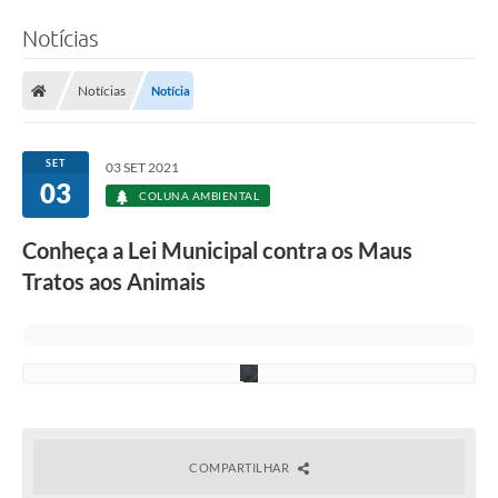
Notícias
F
o
t
Notícias
Notícia
o
:
L
i
SET
03 SET 2021
l
03
i
COLUNA AMBIENTAL
a
n
Conheça a Lei Municipal contra os Maus
K
a
Tratos aos Animais
r
n
o
p
p
COMPARTILHAR