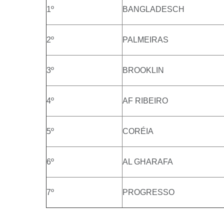
1º
BANGLADESCH
2º
PALMEIRAS
3º
BROOKLIN
4º
AF RIBEIRO
5º
CORÉIA
6º
AL GHARAFA
7º
PROGRESSO