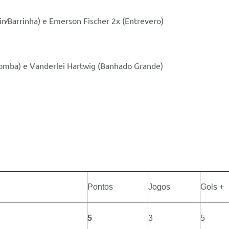
in∕Barrinha) e Emerson Fischer 2x (Entrevero)
Lomba) e Vanderlei Hartwig (Banhado Grande)
Pontos
Jogos
Gols +
5
3
5