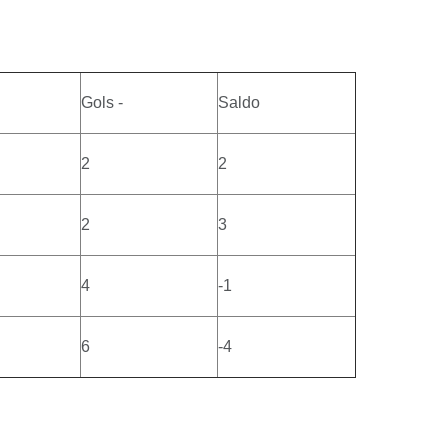
Gols -
Saldo
2
2
2
3
4
-1
6
-4