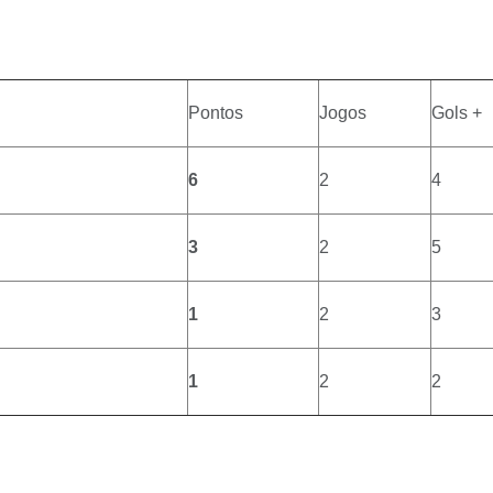
Pontos
Jogos
Gols +
6
2
4
3
2
5
1
2
3
1
2
2