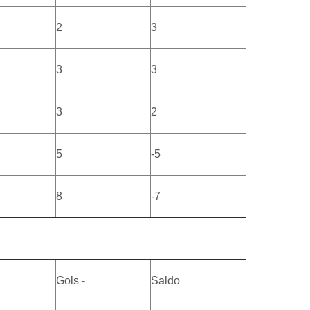
2
3
3
3
3
2
5
-5
8
-7
Gols -
Saldo