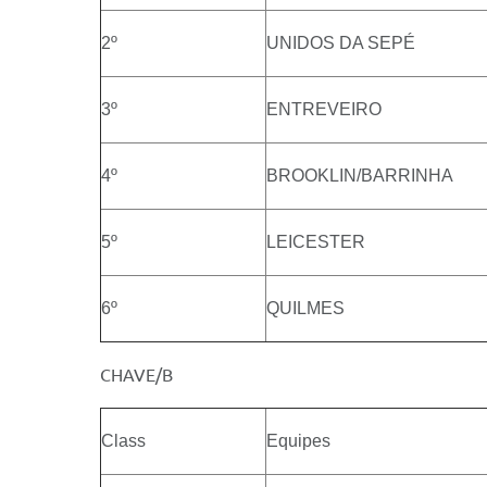
2º
UNIDOS DA SEPÉ
3º
ENTREVEIRO
4º
BROOKLIN/BARRINHA
5º
LEICESTER
6º
QUILMES
CHAVE/B
Class
Equipes