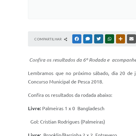
COMPARTILHAR
FACEBOOK
MESSENGER
TWITTER
WHATSAPP
OUTRAS
Confira os resultados da 6º Rodada e acompanhe
Lembramos que no próximo sábado, dia 20 de j
Concurso Municipal de Pesca 2018.
Confira os resultados da rodada abaixo:
Livre:
Palmeiras 1 x 0 Bangladesch
Gol: Cristian Rodrigues (Palmeiras)
Livre:
Brooklin/Barrinha 2 x 2 Entrevero