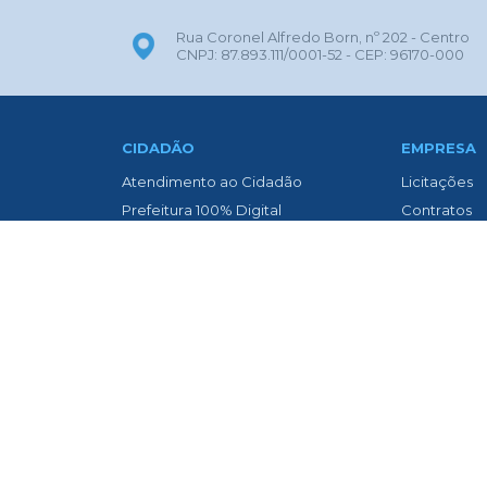
Rua Coronel Alfredo Born, nº 202 - Centro
CNPJ: 87.893.111/0001-52 - CEP: 96170-000
CIDADÃO
EMPRESA
Atendimento ao Cidadão
Licitações
Prefeitura 100% Digital
Contratos
ITBI Online
Nota Fiscal 
Transparência
Nota Fiscal
Biblioteca Municipal
Diário Oficia
Concurso Público
Asfaltament
Contato
Transparênc
Diário Oficial
Newslatter
Legislação
Telefones Ú
Legislação Municipal
Vigilância 
Lei Aldir Blanc