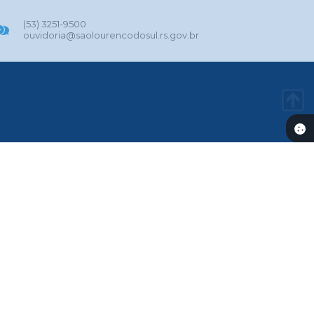
(53) 3251-9500
ouvidoria@saolourencodosul.rs.gov.br