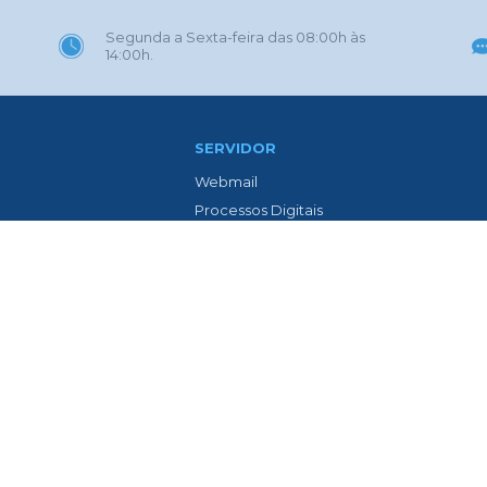
Segunda a Sexta-feira das 08:00h às
14:00h.
SERVIDOR
Webmail
Processos Digitais
Eletrônica
Portal GOVBR
 Gaúcha
Prefeitura ZAP
l
Contracheque Web
o Avenida Isolina Passos
Lista de Médicos
ia
LTCAT
Previdência Social dos Servidores
teis
Epidemiológica