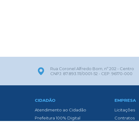
Rua Coronel Alfredo Born, nº 202 - Centro
CNPJ: 87.893.111/0001-52 - CEP: 96170-000
CIDADÃO
EMPRESA
Atendimento ao Cidadão
Licitações
Prefeitura 100% Digital
Contratos
ITBI Online
Nota Fiscal 
Transparência
Nota Fiscal