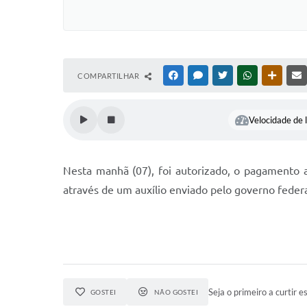
COMPARTILHAR
FACEBOOK
MESSENGER
TWITTER
WHATSAPP
OUTRAS
Velocidade de l
Nesta manhã (07), foi autorizado, o pagamento a
através de um auxílio enviado pelo governo federal
Seja o primeiro a curtir es
GOSTEI
NÃO GOSTEI