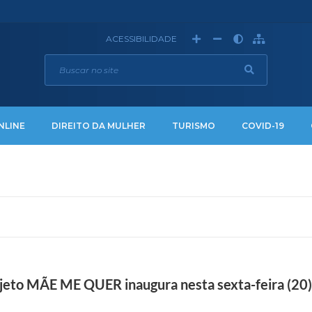
ACESSIBILIDADE
NLINE
DIREITO DA MULHER
TURISMO
COVID-19
eto MÃE ME QUER inaugura nesta sexta-feira (20) 