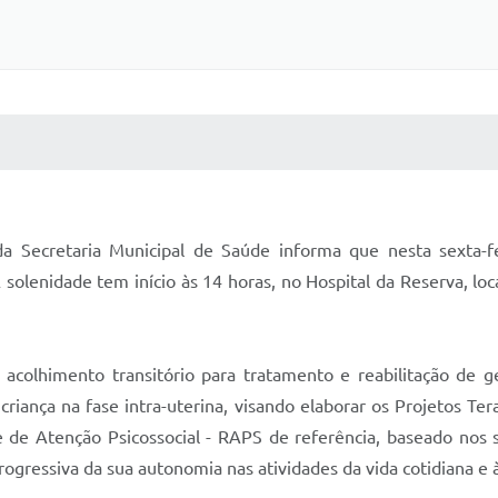
 MÍDIAS
RECEBA NOTÍCIAS
da Secretaria Municipal de Saúde informa que nesta sexta-f
enidade tem início às 14 horas, no Hospital da Reserva, loca
acolhimento transitório para tratamento e reabilitação de g
riança na fase intra-uterina, visando elaborar os Projetos Ter
de Atenção Psicossocial - RAPS de referência, baseado nos seg
ogressiva da sua autonomia nas atividades da vida cotidiana e à