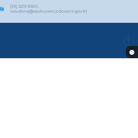
(53) 3251-9500
ouvidoria@saolourencodosul.rs.gov.br