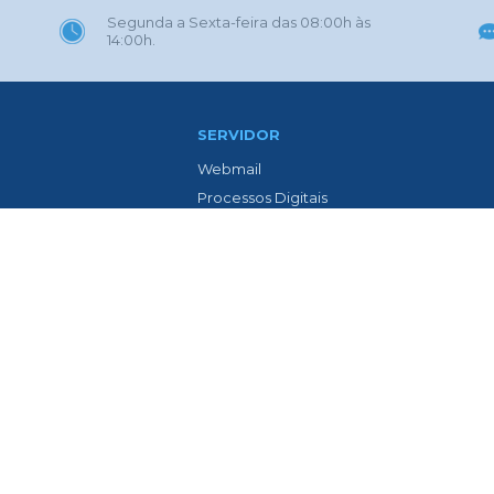
Segunda a Sexta-feira das 08:00h às
14:00h.
SERVIDOR
Webmail
Processos Digitais
Eletrônica
Portal GOVBR
 Gaúcha
Prefeitura ZAP
l
Contracheque Web
o Avenida Isolina Passos
Lista de Médicos
ia
LTCAT
Previdência Social dos Servidores
teis
Epidemiológica