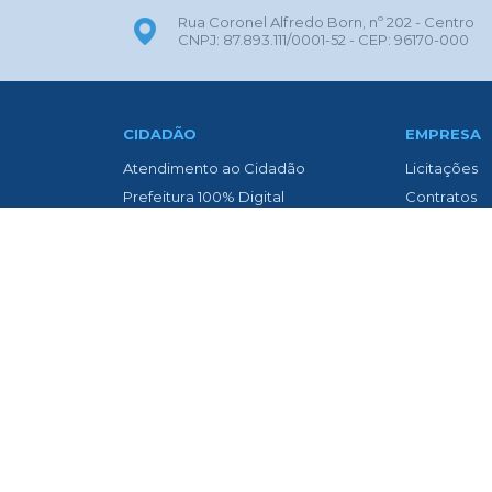
Rua Coronel Alfredo Born, nº 202 - Centro
CNPJ: 87.893.111/0001-52 - CEP: 96170-000
CIDADÃO
EMPRESA
Atendimento ao Cidadão
Licitações
Prefeitura 100% Digital
Contratos
ITBI Online
Nota Fiscal 
Transparência
Nota Fiscal
Biblioteca Municipal
Diário Oficia
Concurso Público
Asfaltament
Contato
Transparênc
Diário Oficial
Newslatter
Legislação
Telefones Ú
Legislação Municipal
Vigilância 
Lei Aldir Blanc
Links Úteis