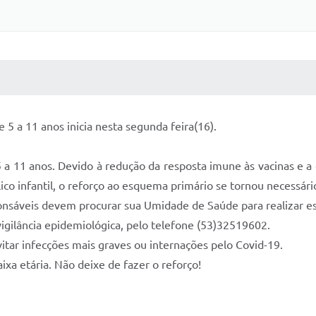
 MÍDIAS
RECEBA NOTÍCIAS
 5 a 11 anos inicia nesta segunda feira(16).
 5 a 11 anos. Devido à redução da resposta imune às vacinas e 
ico infantil, o reforço ao esquema primário se tornou necessári
ponsáveis devem procurar sua Umidade de Saúde para realizar es
vigilância epidemiológica, pelo telefone (53)32519602.
vitar infecções mais graves ou internações pelo Covid-19.
ixa etária. Não deixe de fazer o reforço!