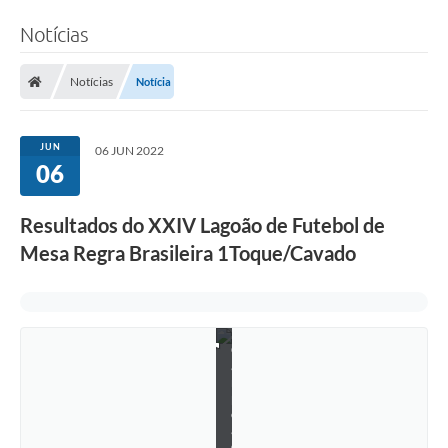
Notícias
Notícias
Notícia
JUN
06 JUN 2022
06
Resultados do XXIV Lagoão de Futebol de
Mesa Regra Brasileira 1Toque/Cavado
C
a
m
p
e
ã
o