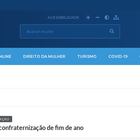
ACESSIBILIDADE
NLINE
DIREITO DA MULHER
TURISMO
COVID-19
TAÇÃO
confraternização de fim de ano