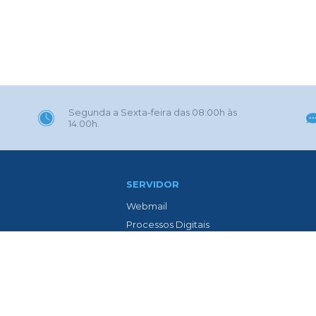
Segunda a Sexta-feira das 08:00h às
14:00h.
SERVIDOR
Webmail
Processos Digitais
Eletrônica
Portal GOVBR
 Gaúcha
Prefeitura ZAP
l
Contracheque Web
o Avenida Isolina Passos
Lista de Médicos