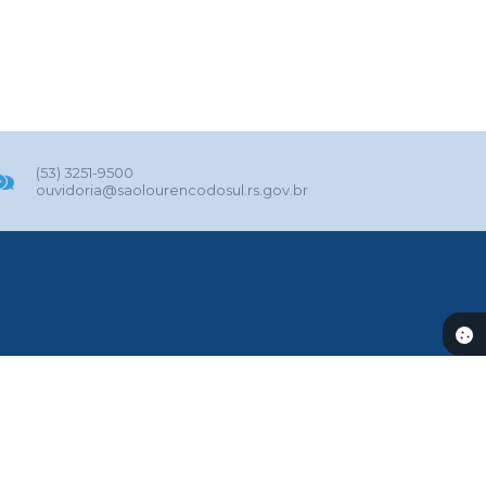
(53) 3251-9500
ouvidoria@saolourencodosul.rs.gov.br