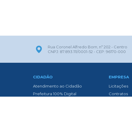
Rua Coronel Alfredo Born, nº 202 - Centro
CNPJ: 87.893.111/0001-52 - CEP: 96170-000
CIDADÃO
EMPRESA
Atendimento ao Cidadão
Licitações
Prefeitura 100% Digital
Contratos
ITBI Online
Nota Fiscal 
Transparência
Nota Fiscal
Biblioteca Municipal
Diário Oficia
Concurso Público
Asfaltament