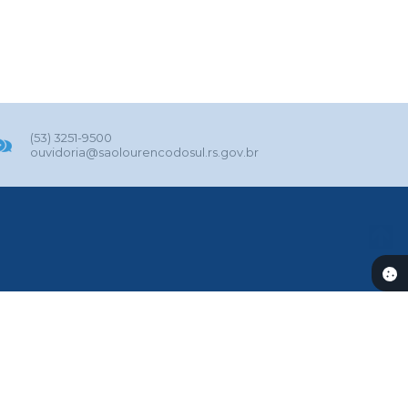
(53) 3251-9500
ouvidoria@saolourencodosul.rs.gov.br