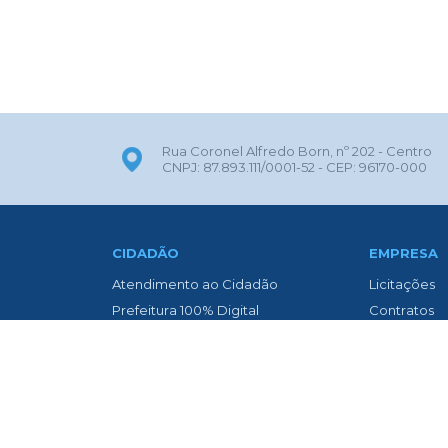
Rua Coronel Alfredo Born, nº 202 - Centro
CNPJ: 87.893.111/0001-52 - CEP: 96170-000
CIDADÃO
EMPRESA
Atendimento ao Cidadão
Licitações
Prefeitura 100% Digital
Contratos
ITBI Online
Nota Fiscal 
Transparência
Nota Fiscal
Biblioteca Municipal
Diário Oficia
Concurso Público
Asfaltament
Contato
Transparênc