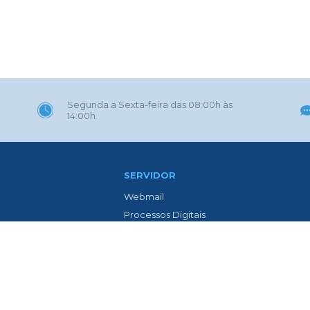
Segunda a Sexta-feira das 08:00h às
14:00h.
SERVIDOR
Webmail
Processos Digitais
Eletrônica
Portal GOVBR
 Gaúcha
Prefeitura ZAP
l
Contracheque Web
o Avenida Isolina Passos
Lista de Médicos
ia
LTCAT