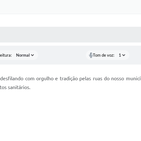
 MÍDIAS
RECEBA NOTÍCIAS
eitura:
Tom de voz:
esfilando com orgulho e tradição pelas ruas do nosso município
os sanitários.