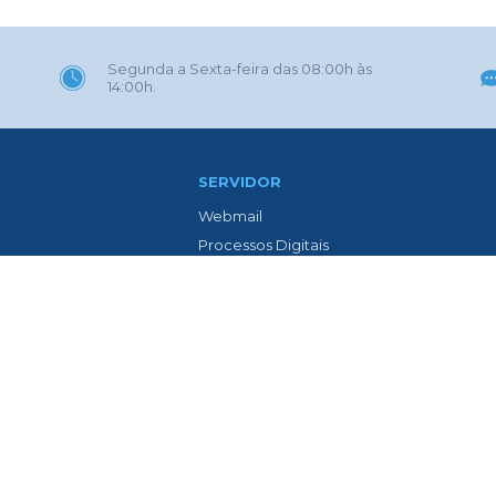
Segunda a Sexta-feira das 08:00h às
14:00h.
SERVIDOR
Webmail
Processos Digitais
Eletrônica
Portal GOVBR
 Gaúcha
Prefeitura ZAP
l
Contracheque Web
o Avenida Isolina Passos
Lista de Médicos
ia
LTCAT
Previdência Social dos Servidores
teis
Epidemiológica