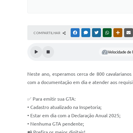
COMPARTILHAR
FACEBOOK
MESSENGER
TWITTER
WHATSAPP
OUTRAS
Velocidade de l
Neste ano, esperamos cerca de 800 cavalarianos d
com a documentação em dia e atender aos requisit
✅ Para emitir sua GTA:
• Cadastro atualizado na Inspetoria;
• Estar em dia com a Declaração Anual 2025;
• Nenhuma GTA pendente;
📲 Prefira os meios digitais!