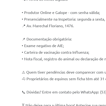
• Produtor Online e Galope - com senha válida;
• Presencialmente na Inspetoria: segunda a sexta,
📍 Av. Marechal Floriano, 1476.
📌 Documentação obrigatória:
• Exame negativo de AIE;
• Carteira de vacinação contra Influenza;
• Nota fiscal, registro do animal ou declaração de 
⚠️ Quem tiver pendências deve comparecer com ur
🐴 Proprietários de equinos sem ficha têm até 31 d
📞 Dúvidas? Entre em contato pelo WhatsApp: (53
⏳ Não deixe para a última hora! Antecipe sua regu