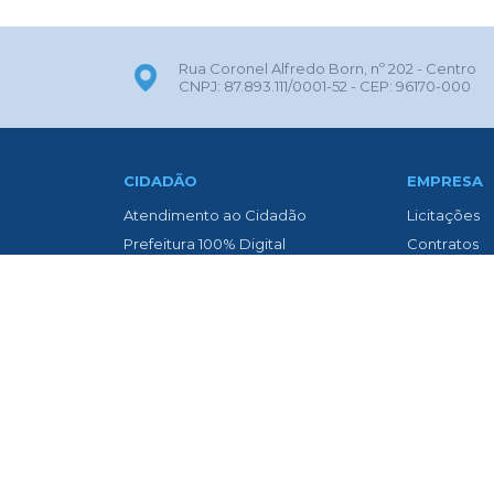
Rua Coronel Alfredo Born, nº 202 - Centro
CNPJ: 87.893.111/0001-52 - CEP: 96170-000
CIDADÃO
EMPRESA
Atendimento ao Cidadão
Licitações
Prefeitura 100% Digital
Contratos
ITBI Online
Nota Fiscal 
Transparência
Nota Fiscal
Biblioteca Municipal
Diário Oficia
Concurso Público
Asfaltament
Contato
Transparênc
Diário Oficial
Newslatter
Legislação
Telefones Ú
Legislação Municipal
Vigilância 