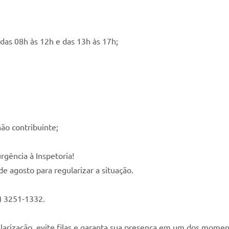
 das 08h às 12h e das 13h às 17h;
não contribuinte;
gência à Inspetoria!
e agosto para regularizar a situação.
) 3251-1332.
larização, evite filas e garanta sua presença em um dos momento