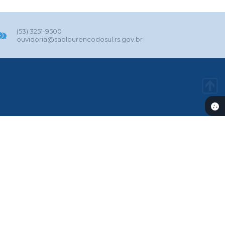
(53) 3251-9500
ouvidoria@saolourencodosul.rs.gov.br