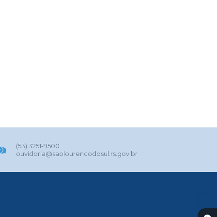
(53) 3251-9500
ouvidoria@saolourencodosul.rs.gov.br