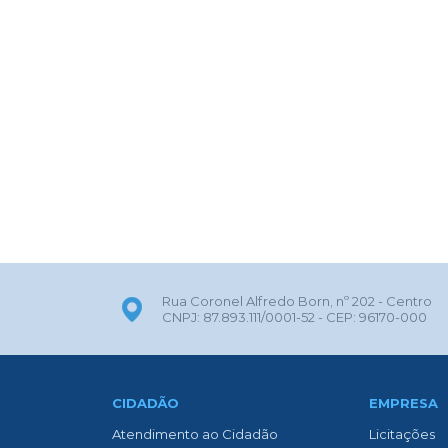
Rua Coronel Alfredo Born, nº 202 - Centro
CNPJ: 87.893.111/0001-52 - CEP: 96170-000
CIDADÃO
EMPRESA
Atendimento ao Cidadão
Licitações