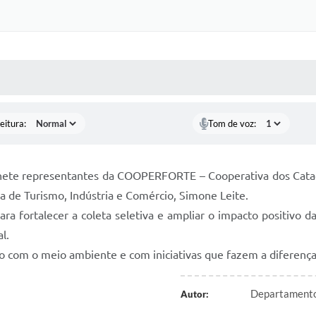
 MÍDIAS
RECEBA NOTÍCIAS
eitura:
Tom de voz:
ete representantes da COOPERFORTE – Cooperativa dos Catad
ria de Turismo, Indústria e Comércio, Simone Leite.
para fortalecer a coleta seletiva e ampliar o impacto positivo
l.
 com o meio ambiente e com iniciativas que fazem a diferença n
Departamento 
Autor: