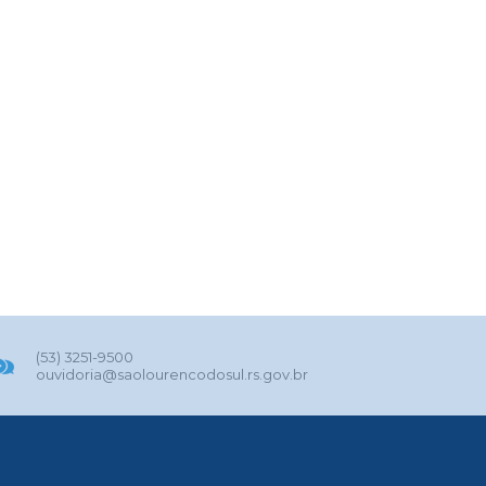
(53) 3251-9500
ouvidoria@saolourencodosul.rs.gov.br