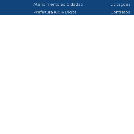
Atendimento ao Cidadão
Licitações
Prefeitura 100% Digital
Contratos
ITBI Online
Nota Fiscal 
Transparência
Nota Fiscal
Biblioteca Municipal
Diário Oficia
Concurso Público
Asfaltament
Contato
Transparênc
Diário Oficial
Newslatter
Legislação
Telefones Ú
Legislação Municipal
Vigilância 
Lei Aldir Blanc
Links Úteis
Newslatter
Ouvidoria
Serviços Online
SIAFIC
SIC