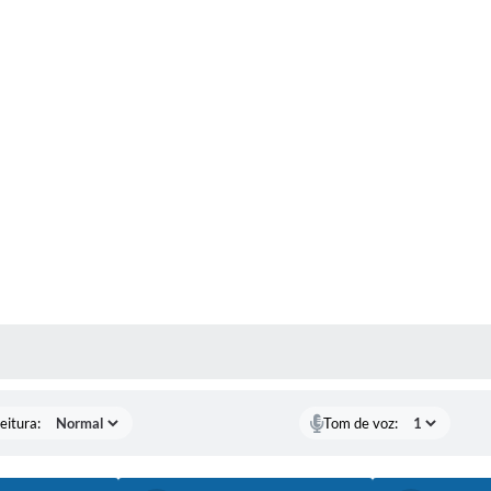
 MÍDIAS
eitura:
Tom de voz: