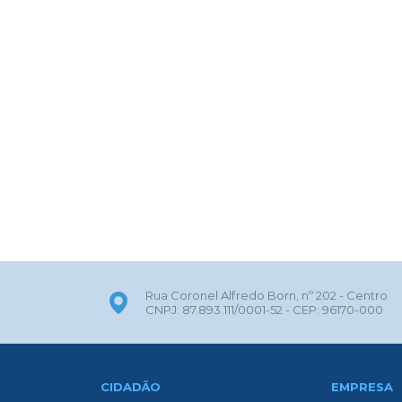
Rua Coronel Alfredo Born, nº 202 - Centro
CNPJ: 87.893.111/0001-52 - CEP: 96170-000
CIDADÃO
EMPRESA