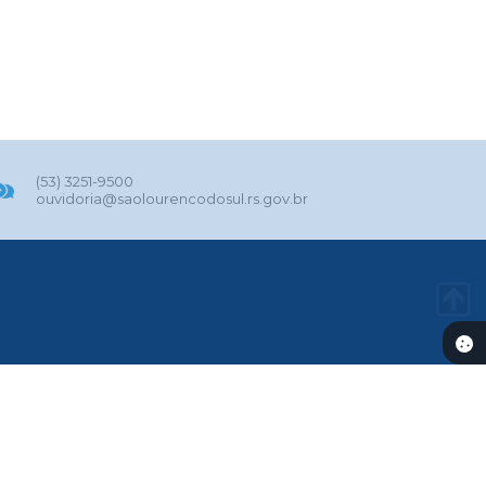
(53) 3251-9500
ouvidoria@saolourencodosul.rs.gov.br