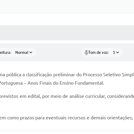
 MÍDIAS
RECEBA NOTÍCIAS
eitura:
Tom de voz:
a pública a classificação preliminar do Processo Seletivo Simp
Portuguesa – Anos Finais do Ensino Fundamental.
s previstos em edital, por meio de análise curricular, conside
bem como prazos para eventuais recursos e demais orientações, 