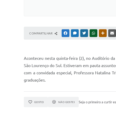
COMPARTILHAR
FACEBOOK
MESSENGER
TWITTER
WHATSAPP
OUTRAS
Aconteceu nesta quinta-feira (2), no Auditório d
São Lourenço do Sul. Estiveram em pauta assuntos
com a convidada especial, Professora Natalina Tr
graduações.
Seja o primeiro a curtir es
GOSTEI
NÃO GOSTEI