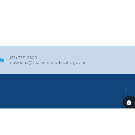
(53) 3251-9500
ouvidoria@saolourencodosul.rs.gov.br