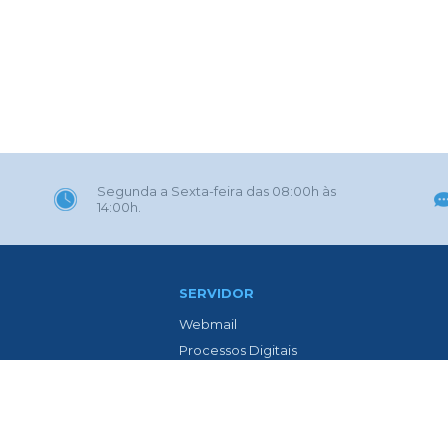
Segunda a Sexta-feira das 08:00h às
14:00h.
SERVIDOR
Webmail
Processos Digitais
Eletrônica
Portal GOVBR
 Gaúcha
Prefeitura ZAP
l
Contracheque Web