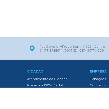
Rua Coronel Alfredo Born, nº 202 - Centro
CNPJ: 87.893.111/0001-52 - CEP: 96170-000
CIDADÃO
EMPRESA
Atendimento ao Cidadão
Licitações
Prefeitura 100% Digital
Contratos
ITBI Online
Nota Fiscal 
Transparência
Nota Fiscal
Biblioteca Municipal
Diário Oficia