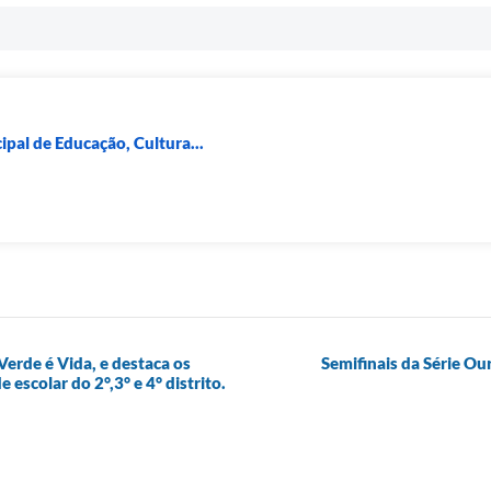
pal de Educação, Cultura...
Verde é Vida, e destaca os
Semifinais da Série Ou
scolar do 2°,3° e 4° distrito.